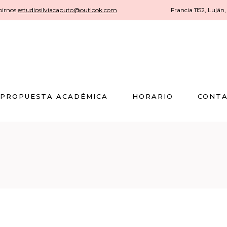
ibirnos
estudiosilviacaputo@outlook.com
Francia 1152, Luján
PROPUESTA ACADÉMICA
HORARIO
CONT
PROPUESTA ACADÉMICA
HORARIO
CONT